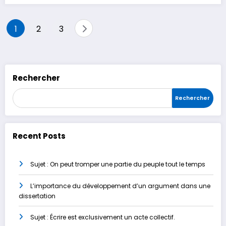
Pagination
1
2
3
des
publications
Rechercher
Rechercher
Recent Posts
Sujet : On peut tromper une partie du peuple tout le temps
L’importance du développement d’un argument dans une
dissertation
Sujet : Écrire est exclusivement un acte collectif.