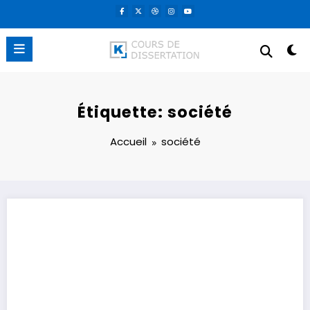
Aller
au
contenu
Étiquette: société
Accueil
société